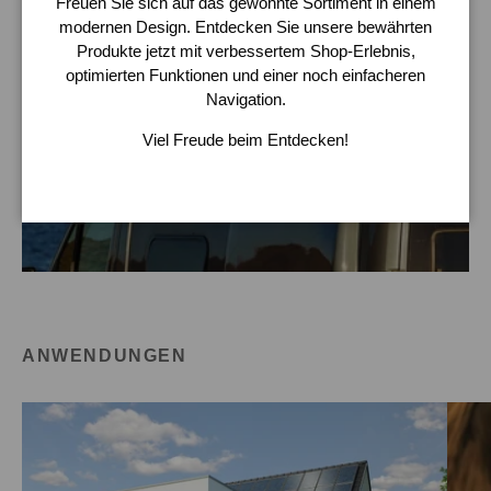
Freuen Sie sich auf das gewohnte Sortiment in einem
Der eaZI
lift ION Teleskop-Aussteller ermöglicht ein
®
modernen Design. Entdecken Sie unsere bewährten
sanftes, sicheres und stufenlos anpassbares Öffnen und
Produkte jetzt mit verbessertem Shop-Erlebnis,
Schließen von Fenstern mit maximalem Komfort und
optimierten Funktionen und einer noch einfacheren
flexibler Positionierung.
Navigation.
Viel Freude beim Entdecken!
PRODUKTE ENTDECKEN
ANWENDUNGEN