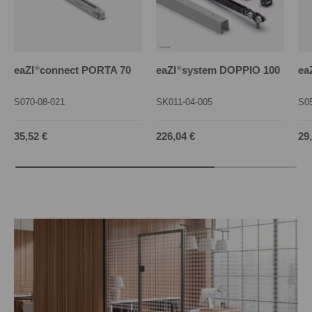
eaZI
connect PORTA 70
eaZI
system DOPPIO 100
ea
®
®
S070-08-021
SK011-04-005
S05
Normaler Preis
Normaler Preis
No
35,52 €
226,04 €
29