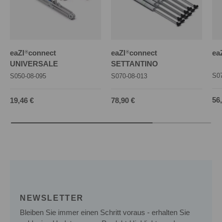
eaZI
connect
eaZI
connect
ea
®
®
UNIVERSALE
SETTANTINO
S07
S050-08-095
S070-08-013
No
Normaler Preis
Normaler Preis
56
19,46 €
78,90 €
NEWSLETTER
Bleiben Sie immer einen Schritt voraus - erhalten Sie