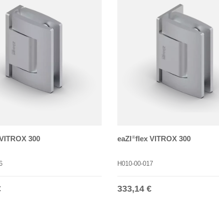
 VITROX 300
eaZI
flex VITROX 300
®
6
H010-00-017
r Preis
Normaler Preis
€
333,14 €