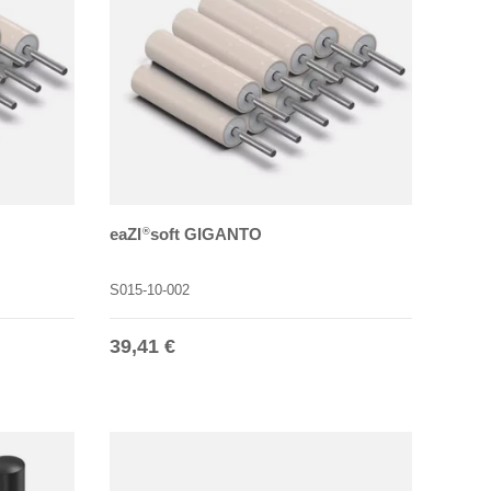
eaZI
soft GIGANTO
®
S015-10-002
Normaler Preis
39,41 €