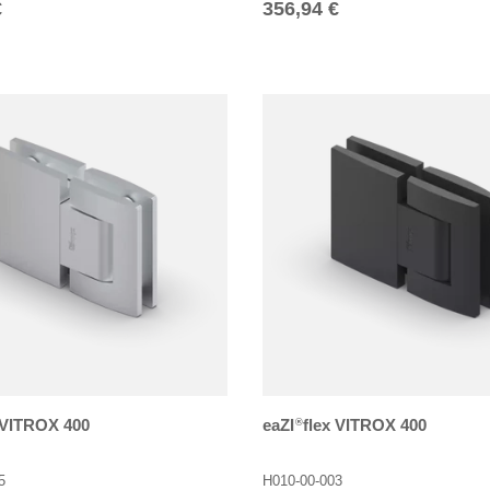
r Preis
Normaler Preis
€
356,94 €
 VITROX 400
eaZI
flex VITROX 400
®
5
H010-00-003