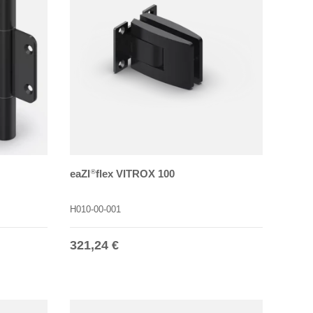
eaZI
flex VITROX 100
®
H010-00-001
Normaler Preis
321,24 €