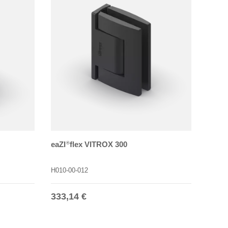
eaZI
flex VITROX 300
®
H010-00-012
Normaler Preis
333,14 €