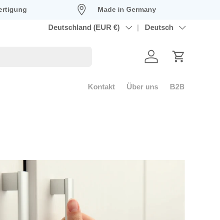
ertigung
Made in Germany
Land/Region
Deutschland (EUR €)
Sprache
Deutsch
Konto
Einkaufswag
Kontakt
Über uns
B2B