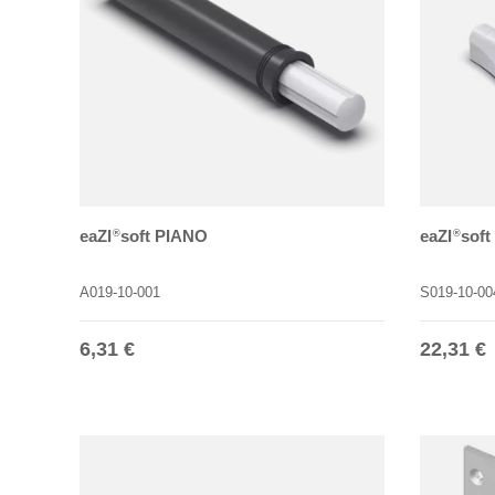
eaZI
soft PIANO
eaZI
sof
®
®
A019-10-001
S019-10-00
Normaler Preis
Normale
6,31 €
22,31 €