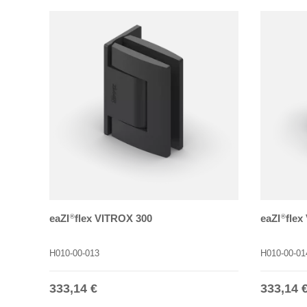
eaZI
flex VITROX 300
eaZI
flex
®
®
H010-00-013
H010-00-01
Normaler Preis
Normale
333,14 €
333,14 