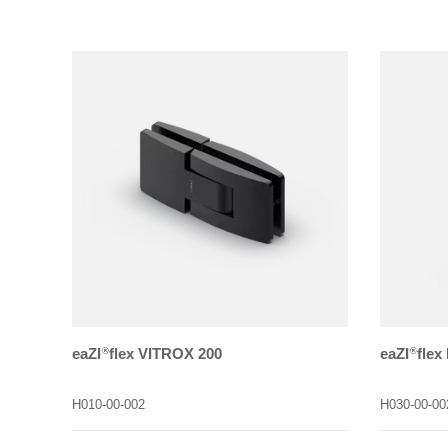
eaZI
flex VITROX 200
eaZI
flex
®
®
H010-00-002
H030-00-00