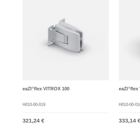
eaZI
flex VITROX 100
eaZI
flex
®
®
H010-00-019
H010-00-01
Normaler Preis
Normale
321,24 €
333,14 