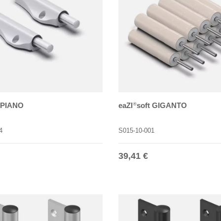
t PIANO
eaZI
soft GIGANTO
®
4
S015-10-001
r Preis
Normaler Preis
39,41 €