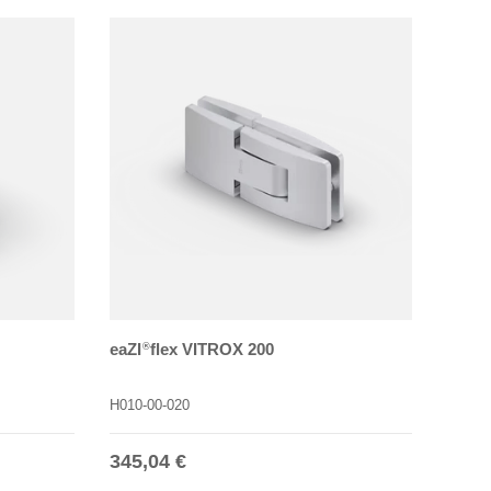
eaZI
flex VITROX 200
®
H010-00-020
Normaler Preis
345,04 €