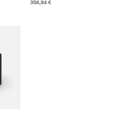
Normaler Preis
356,94 €