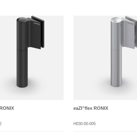
 RONIX
eaZI
flex RONIX
®
2
H030-00-005