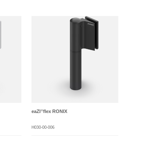
eaZI
flex RONIX
®
H030-00-006