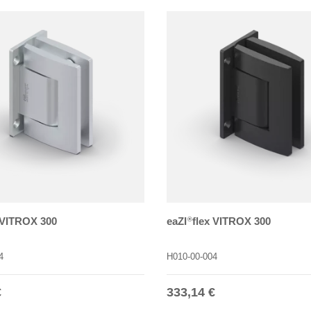
 VITROX 300
eaZI
flex VITROX 300
®
4
H010-00-004
r Preis
Normaler Preis
€
333,14 €