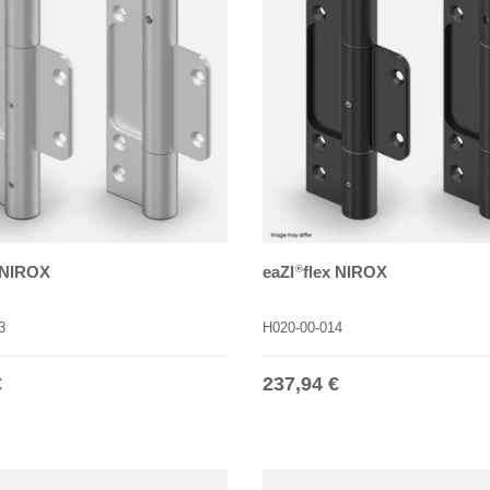
 NIROX
eaZI
flex NIROX
®
3
H020-00-014
r Preis
Normaler Preis
€
237,94 €