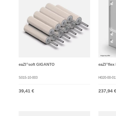
eaZI
soft GIGANTO
eaZI
flex
®
®
S015-10-003
H020-00-01
Normaler Preis
Normale
39,41 €
237,94 