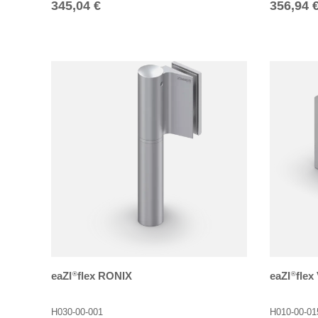
Normaler Preis
Normale
345,04 €
356,94 
eaZI
flex RONIX
eaZI
flex
®
®
H030-00-001
H010-00-01