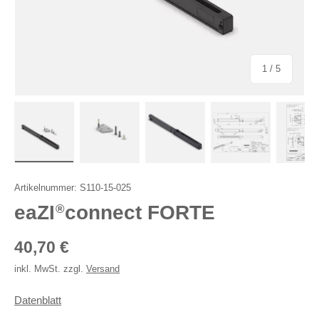
von
1
/
5
Bild 1 in Galerieansicht laden
Bild 2 in Galerieansicht laden
Bild 3 in Galerieansicht laden
Bild 4 in Galerie
Bil
Artikelnummer:
S110-15-025
eaZI
connect FORTE
®
Normaler Preis
40,70 €
inkl. MwSt. zzgl.
Versand
Datenblatt