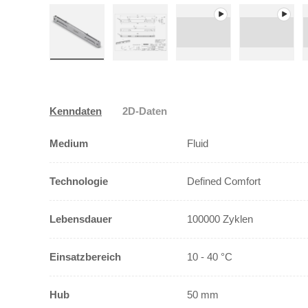
Bild 1 in Galerieansicht laden
Bild 2 in Galerieansicht laden
Video 1 in Galerieansic
Video 2 i
Kenndaten
2D-Daten
Medium
Fluid
Technologie
Defined Comfort
Lebensdauer
100000 Zyklen
Einsatzbereich
10 - 40 °C
Hub
50 mm