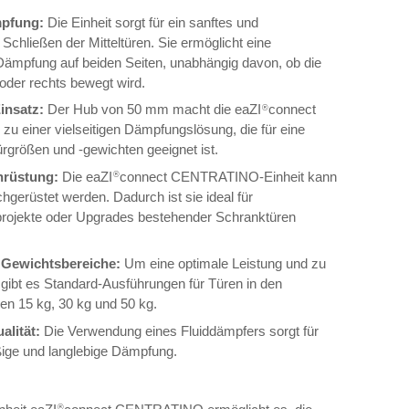
mpfung:
Die Einheit sorgt für ein sanftes und
Schließen der Mitteltüren. Sie ermöglicht eine
ämpfung auf beiden Seiten, unabhängig davon, ob die
 oder rechts bewegt wird.
Einsatz:
Der Hub von 50 mm macht die eaZI
connect
®
einer vielseitigen Dämpfungslösung, die für eine
ürgrößen und -gewichten geeignet ist.
hrüstung:
Die eaZI
connect CENTRATINO-Einheit kann
®
hgerüstet werden. Dadurch ist sie ideal für
rojekte oder Upgrades bestehender Schranktüren
 Gewichtsbereiche:
Um eine optimale Leistung und zu
 gibt es Standard-Ausführungen für Türen in den
n 15 kg, 30 kg und 50 kg.
alität:
Die Verwendung eines Fluiddämpfers sorgt für
ige und langlebige Dämpfung.
®