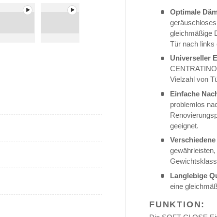
Optimale Dä
geräuschloses 
gleichmäßige D
Tür nach links
ht abspielen
n Galerieansicht abspielen
Video 3 in Galerieansicht abspielen
Video 4 in Galerieansicht abspielen
Universeller 
CENTRATINO zu 
Vielzahl von T
Einfache Nac
problemlos nac
Renovierungsp
geeignet.
Verschiedene
gewährleisten,
Gewichtsklasse
Langlebige Qu
eine gleichmäß
FUNKTION: