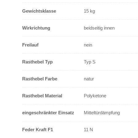
Gewichtsklasse
15 kg
Wirkrichtung
beidseitig innen
Freilauf
nein
Rasthebel Typ
Typ S
Rasthebel Farbe
natur
Rasthebel Material
Polyketone
eingeschränkter Einsatz
Mitteltürdämpfung
Feder Kraft F1
11 N