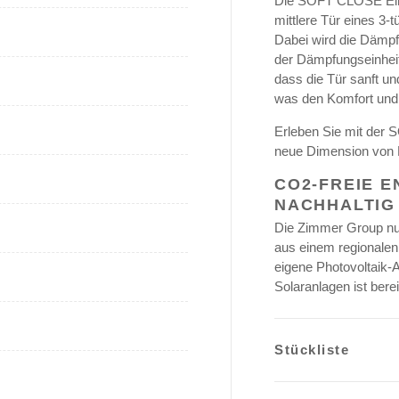
Die SOFT CLOSE Ein
mittlere Tür eines 3-
Dabei wird die Dämpfu
der Dämpfungseinheit 
dass die Tür sanft un
was den Komfort und 
Erleben Sie mit der
neue Dimension von K
CO2-FREIE 
NACHHALTIG
Die Zimmer Group nut
aus einem regionalen
eigene Photovoltaik-A
Solaranlagen ist bere
Stückliste