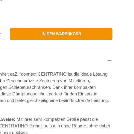
IN DEN WARENKORB
RN
MENGE ERHÖHEN
heit eaZI
connect CENTRATINO ist die ideale Lösung
®
ließen und präzise Zentrieren von Mitteltüren,
rigen Schiebetürschränken. Dank ihrer kompakten
diese Dämpfungseinheit perfekt für den Einsatz in
n und bietet gleichzeitig eine beeindruckende Leistung.
uweise:
Mit ihrer sehr kompakten Größe passt die
CENTRATINO-Einheit selbst in enge Räume, ohne dabei
tät einzubüßen.