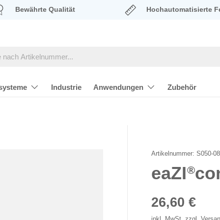
Bewährte Qualität
Hochautomatisierte F
systeme
Industrie
Anwendungen
Zubehör
Artikelnummer:
S050-08
eaZI
co
®
Normaler P
26,60 €
inkl. MwSt. zzgl.
Versa