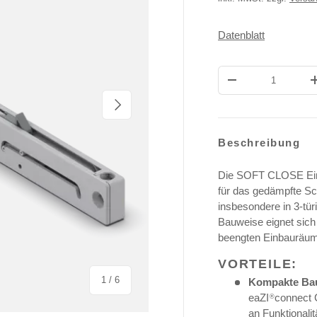
Datenblatt
Anzahl
MENGE VERRINGE
NÄCHSTE
Beschreibung
Die SOFT CLOSE Ein
für das gedämpfte Sch
insbesondere in 3-tü
Bauweise eignet sich 
beengten Einbauräume
VORTEILE:
von
1
/
6
Kompakte Ba
eaZI
connect 
®
an Funktionali