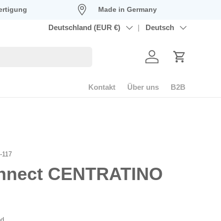
ertigung
Made in Germany
Land/Region
Deutschland (EUR €)
Sprache
Deutsch
Konto
Einkaufswag
Kontakt
Über uns
B2B
-117
nnect CENTRATINO
reis
nd