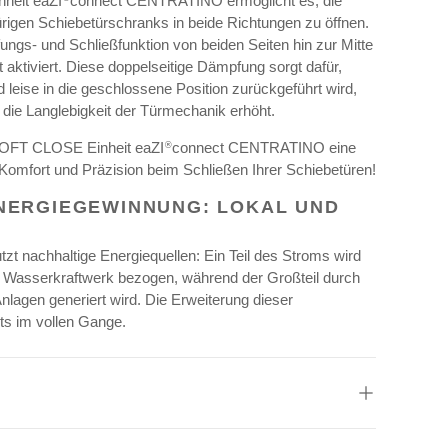
heit eaZI
connect CENTRATINO ermöglicht es, die
türigen Schiebetürschranks in beide Richtungen zu öffnen.
ngs- und Schließfunktion von beiden Seiten hin zur Mitte
aktiviert. Diese doppelseitige Dämpfung sorgt dafür,
d leise in die geschlossene Position zurückgeführt wird,
die Langlebigkeit der Türmechanik erhöht.
 SOFT CLOSE Einheit eaZI
connect CENTRATINO eine
®
omfort und Präzision beim Schließen Ihrer Schiebetüren!
ENERGIEGEWINNUNG: LOKAL UND
zt nachhaltige Energiequellen: Ein Teil des Stroms wird
 Wasserkraftwerk bezogen, während der Großteil durch
nlagen generiert wird. Die Erweiterung dieser
its im vollen Gange.