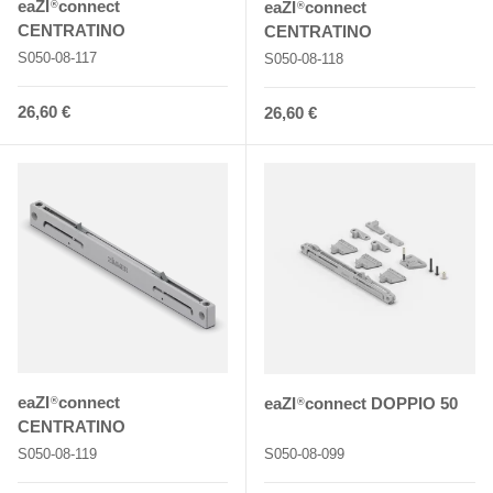
eaZI
connect
eaZI
connect
®
®
CENTRATINO
CENTRATINO
S050-08-117
S050-08-118
Normaler Preis
26,60 €
Normaler Preis
26,60 €
eaZI
connect
eaZI
connect DOPPIO 50
®
®
CENTRATINO
S050-08-119
S050-08-099