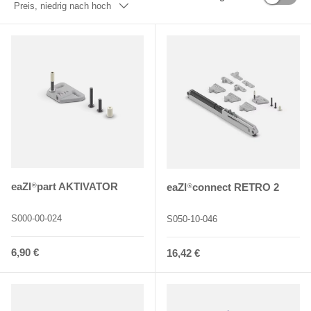
Preis, niedrig nach hoch
eaZI
part AKTIVATOR
eaZI
connect RETRO 2
®
®
S000-00-024
S050-10-046
Normaler Preis
6,90 €
Normaler Preis
16,42 €