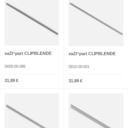
eaZI
part CLIPBLENDE
eaZI
part CLIPBLENDE
®
®
D000-00-086
D010-00-001
Normaler Preis
31,89 €
Normaler Preis
31,89 €