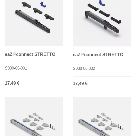
eaZI
connect STRETTO
eaZI
connect STRETTO
®
®
S030-06-001
S030-06-002
Normaler Preis
17,49 €
Normaler Preis
17,49 €