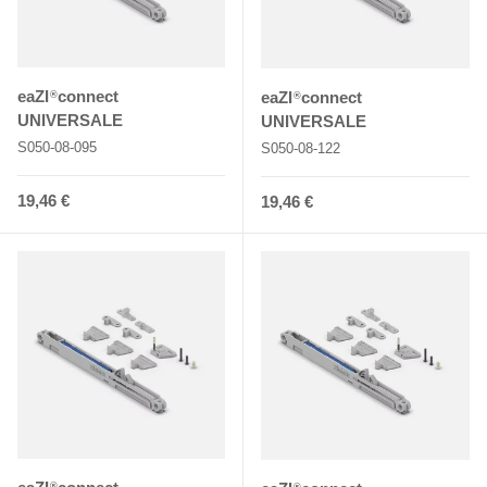
eaZI
connect
eaZI
connect
®
®
UNIVERSALE
UNIVERSALE
S050-08-095
S050-08-122
Normaler Preis
19,46 €
Normaler Preis
19,46 €
®
®