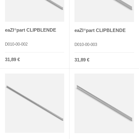
eaZI
part CLIPBLENDE
eaZI
part CLIPBLENDE
®
®
D010-00-002
D010-00-003
Normaler Preis
31,89 €
Normaler Preis
31,89 €