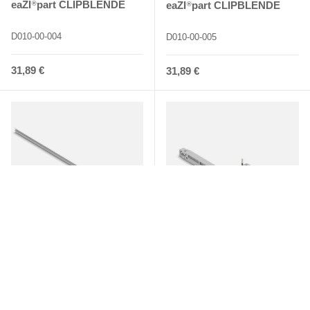
eaZI
part CLIPBLENDE
eaZI
part CLIPBLENDE
®
®
D010-00-004
D010-00-005
Normaler Preis
31,89 €
Normaler Preis
31,89 €
eaZI
part CLIPBLENDE
eaZI
connect PORTA 70
®
®
D010-00-006
S070-08-021