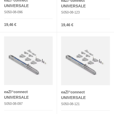
eaZI
connect
eaZI
connect
UNIVERSALE
UNIVERSALE
S050-08-096
S050-08-123
Normaler Preis
19,46 €
Normaler Preis
19,46 €
eaZI
connect
eaZI
connect
®
®
UNIVERSALE
UNIVERSALE
S050-08-097
S050-08-121