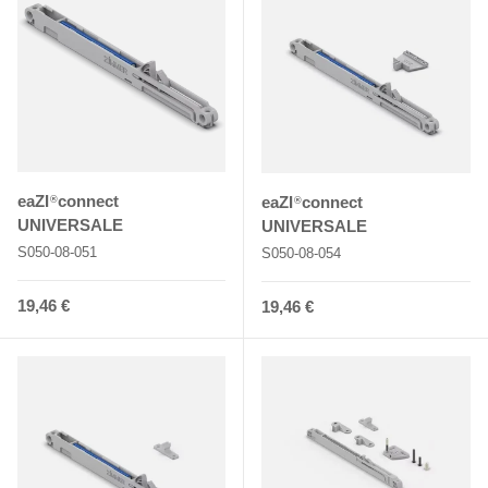
eaZI
connect
eaZI
connect
®
®
UNIVERSALE
UNIVERSALE
S050-08-051
S050-08-054
Normaler Preis
19,46 €
Normaler Preis
19,46 €