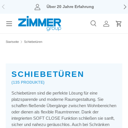
VORHERIGE
NÄ
Über 20 Jahre Erfahrung
DIREKT ZUM INHALT
Menü
Suche
Konto
Eink
Suchen
Suchen
Startseite
Schiebetüren
SCHIEBETÜREN
(135 PRODUKTE)
Schiebetüren sind die perfekte Lösung für eine
platzsparende und moderne Raumgestaltung. Sie
schaffen fließende Übergänge zwischen Wohnbereichen
oder dienen als flexible Raumtrenner. Dank
der
integrierten
SOFT CLOSE Funktion schließen sie sanft,
sicher und nahezu geräuschlos. Auch bei Schränken