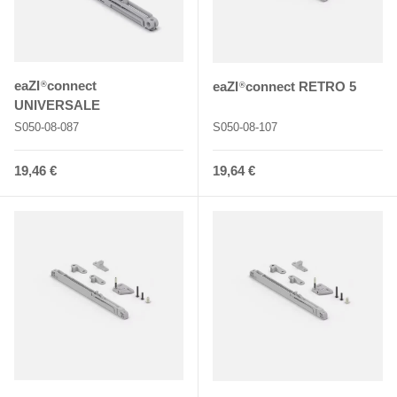
eaZI
connect
eaZI
connect RETRO 5
®
®
UNIVERSALE
S050-08-087
S050-08-107
Normaler Preis
Normaler Preis
19,46 €
19,64 €