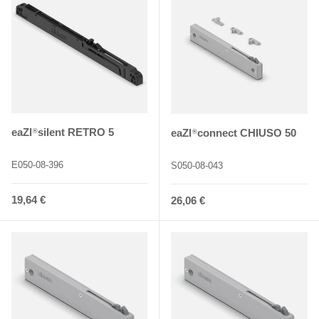
eaZI
silent RETRO 5
eaZI
connect CHIUSO 50
®
®
E050-08-396
S050-08-043
Normaler Preis
19,64 €
Normaler Preis
26,06 €