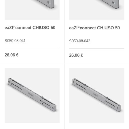
eaZI
connect CHIUSO 50
eaZI
connect CHIUSO 50
®
®
S050-08-041
S050-08-042
Normaler Preis
26,06 €
Normaler Preis
26,06 €