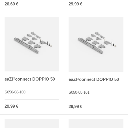
Normaler Preis
Normaler Preis
26,60 €
29,99 €
eaZI
connect DOPPIO 50
eaZI
connect DOPPIO 50
®
®
S050-08-100
S050-08-101
Normaler Preis
29,99 €
Normaler Preis
29,99 €