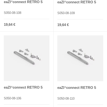
eaZI
connect RETRO 5
eaZI
connect RETRO 5
®
®
S050-08-108
S050-08-109
Normaler Preis
19,64 €
Normaler Preis
19,64 €
eaZI
connect RETRO 5
eaZI
connect RETRO 5
®
®
S050-08-106
S050-08-110