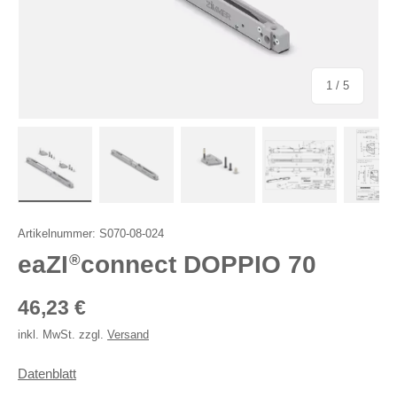
von
1
/
5
Bild 1 in Galerieansicht laden
Bild 2 in Galerieansicht laden
Bild 3 in Galerieansicht laden
Bild 4 in Galerie
Bil
Artikelnummer:
S070-08-024
eaZI
connect DOPPIO 70
®
Normaler Preis
46,23 €
inkl. MwSt. zzgl.
Versand
Datenblatt