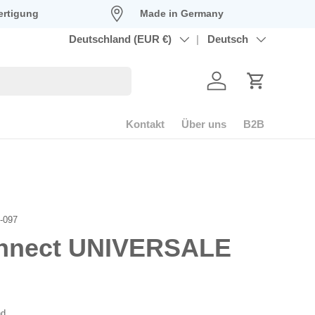
ertigung
Made in Germany
Land/Region
Deutschland (EUR €)
Sprache
Deutsch
Konto
Einkaufswag
Kontakt
Über uns
B2B
-097
nnect UNIVERSALE
reis
nd