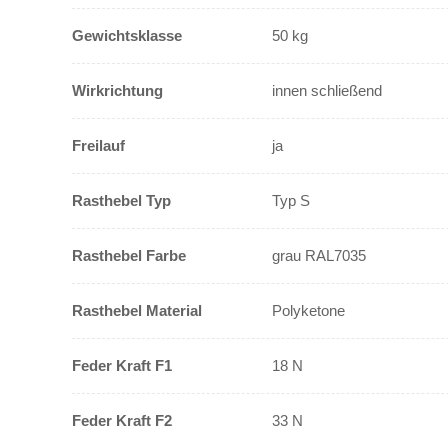
Gewichtsklasse
50 kg
Wirkrichtung
innen schließend
Freilauf
ja
Rasthebel Typ
Typ S
Rasthebel Farbe
grau RAL7035
Rasthebel Material
Polyketone
Feder Kraft F1
18 N
Feder Kraft F2
33 N