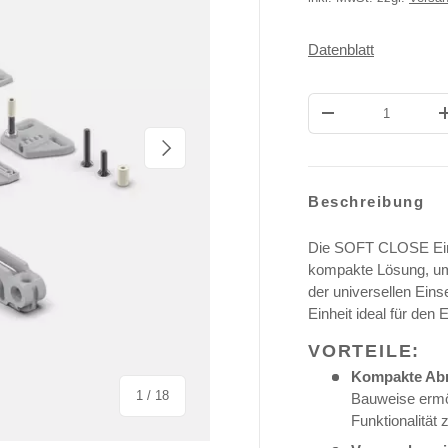
Datenblatt
Anzahl
MENGE VERRINGE
NÄCHSTE
Beschreibung
Die SOFT CLOSE Ein
kompakte Lösung, um
der universellen Ein
Einheit ideal für den
VORTEILE:
Kompakte Abm
von
1
/
18
Bauweise ermög
Funktionalität 