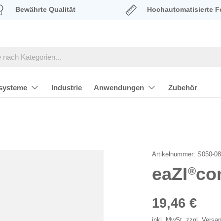
Bewährte Qualität
Hochautomatisierte F
systeme
Industrie
Anwendungen
Zubehör
Artikelnummer:
S050-08
eaZI
co
®
Normaler P
19,46 €
inkl. MwSt. zzgl.
Versa