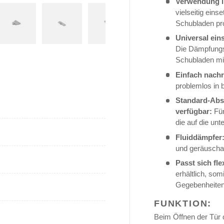
Verwendung i
vielseitig eins
Schubladen pro
Universal ein
 laden
 Galerieansicht laden
Bild 5 in Galerieansicht laden
Bild 6 in Galerieansicht laden
Bild 7 in Galerieansicht laden
Bild 8 in Galerieansic
Bild 9 
Die Dämpfungs
Schubladen mit
Einfach nachr
problemlos in 
Standard-Abs
verfügbar:
Für
die auf die un
Fluiddämpfer
und geräuscha
Passt sich fle
erhältlich, som
Gegebenheiten 
FUNKTION:
Beim Öffnen der Tür o