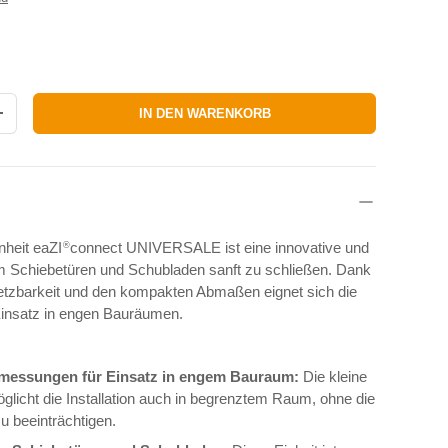
IN DEN WARENKORB
RN
MENGE ERHÖHEN
heit eaZI
connect UNIVERSALE ist eine innovative und
®
 Schiebetüren und Schubladen sanft zu schließen. Dank
setzbarkeit und den kompakten Abmaßen eignet sich die
 Einsatz in engen Bauräumen.
essungen für Einsatz in engem Bauraum:
Die kleine
licht die Installation auch in begrenztem Raum, ohne die
zu beeinträchtigen.