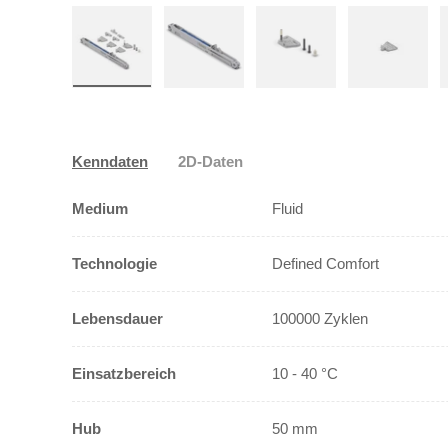
Bild 1 in Galerieansicht laden
Bild 2 in Galerieansicht laden
Bild 3 in Galerieansicht
Bild 4 in
Kenndaten
2D-Daten
Medium
Fluid
Technologie
Defined Comfort
Lebensdauer
100000 Zyklen
Einsatzbereich
10 - 40 °C
Hub
50 mm