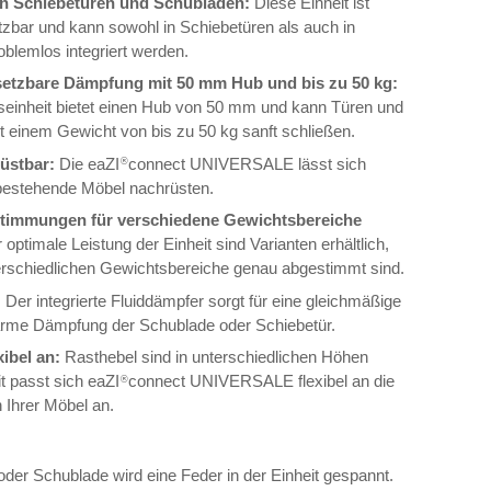
n Schiebetüren und Schubladen:
Diese Einheit ist
etzbar und kann sowohl in Schiebetüren als auch in
blemlos integriert werden.
setzbare Dämpfung mit 50 mm Hub und bis zu 50 kg:
ht laden
in Galerieansicht laden
Bild 10 in Galerieansicht laden
Bild 11 in Galerieansicht laden
Bild 12 in Galerieansicht laden
Bild 13 in Galeriean
Bild 
einheit bietet einen Hub von 50 mm und kann Türen und
 einem Gewicht von bis zu 50 kg sanft schließen.
üstbar:
Die eaZI
connect UNIVERSALE lässt sich
®
bestehende Möbel nachrüsten.
timmungen für verschiedene Gewichtsbereiche
 optimale Leistung der Einheit sind Varianten erhältlich,
terschiedlichen Gewichtsbereiche genau abgestimmt sind.
:
Der integrierte Fluiddämpfer sorgt für eine gleichmäßige
rme Dämpfung der Schublade oder Schiebetür.
xibel an:
Rasthebel sind in unterschiedlichen Höhen
it passt sich eaZI
connect UNIVERSALE flexibel an die
®
Ihrer Möbel an.
der Schublade wird eine Feder in der Einheit gespannt.