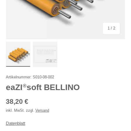
von
1
/
2
Bild 1 in Galerieansicht laden
Bild 2 in Galerieansicht laden
Artikelnummer:
S010-08-002
eaZI
soft BELLINO
®
Normaler Preis
38,20 €
inkl. MwSt. zzgl.
Versand
Datenblatt